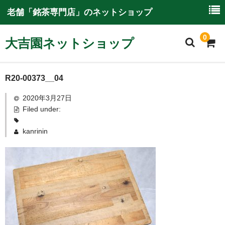
老舗「銘茶専門店」のネットショップ
0
大吉園ネットショップ
ホーム
R20-00373__04
2020年3月27日
大吉園ネットショップについて
Filed under:
ご利用ガイド
kanrinin
特別商取引に関する情報
商品一覧