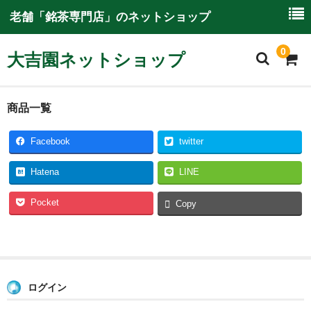
老舗「銘茶専門店」のネットショップ
0
大吉園ネットショップ
ホーム
商品一覧
大吉園ネットショップについて
Facebook
twitter
ご利用ガイド
Hatena
LINE
特別商取引に関する情報
Pocket
Copy
商品一覧
ログイン