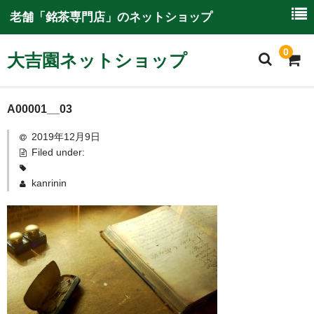
老舗「銘茶専門店」のネットショップ
0
大吉園ネットショップ
ホーム
A00001__03
2019年12月9日
大吉園ネットショップについて
Filed under:
ご利用ガイド
kanrinin
特別商取引に関する情報
商品一覧