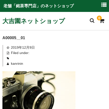
老舗「銘茶専門店」のネットショップ
0
大吉園ネットショップ
ホーム
A00005__01
2019年12月9日
大吉園ネットショップについて
Filed under:
ご利用ガイド
kanrinin
特別商取引に関する情報
商品一覧