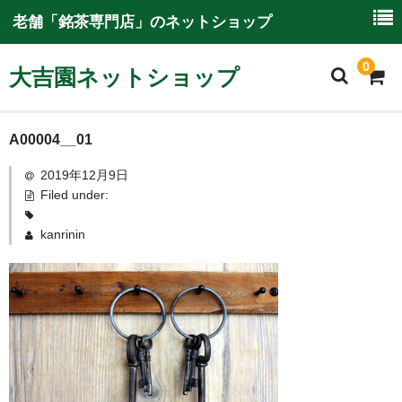
老舗「銘茶専門店」のネットショップ
0
大吉園ネットショップ
ホーム
A00004__01
2019年12月9日
大吉園ネットショップについて
Filed under:
ご利用ガイド
kanrinin
特別商取引に関する情報
商品一覧