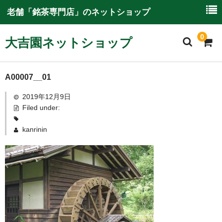
老舗「銘茶専門店」のネットショップ
0
大吉園ネットショップ
ホーム
A00007__01
2019年12月9日
大吉園ネットショップについて
Filed under:
ご利用ガイド
kanrinin
特別商取引に関する情報
商品一覧